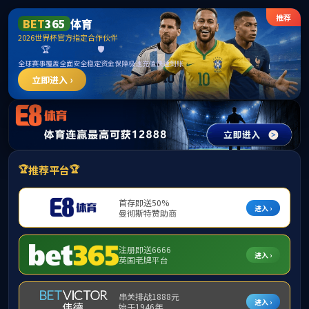
15vip太阳成集团(古天乐·VIP认证)官方网
站-Macau Sun City
学籍管理
当前位置：
首页
>
成人教育
>
学籍管理
共20条 2/2
首页
上页
下页
尾页
页