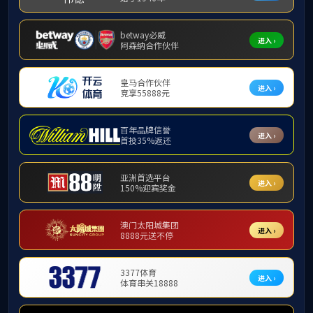
进行拟清退公示的通知
下一条：15vip太阳成集团古天乐2018年3月成教毕业证办理和领取的通知
返回首页
返回上一页
@版权所有：15vip太阳成集团(古天乐·VIP认证)官方网站-Macau Sun City
湘ICP备05005365号
湖南省益阳市迎宾东路518号