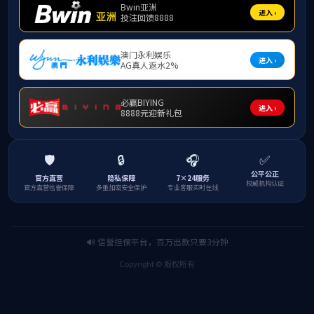
15vip太阳成集团古天乐15vip太阳成集团古天乐
年
月
日
2018
1
23
上一条：15vip太阳成集团古天乐转发15vip太阳成集团古天乐取消国内高等教育学
历学位认证收费以及调整认证受理范围的公告
下一条：15vip太阳成集团古天乐2017年成人高校招生录取通知书发放的通知
返回首页
返回上一页