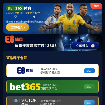
15vip太阳成集团(古天乐·VIP认证)官方网
站-Macau Sun City
学籍管理
当前位置：
首页
>
成人教育
>
学籍管理
>
正文
15vip太阳成集团古天乐2018年3月成教毕业证办理和领取的通
知
2018-01-23 09:59
各函授站（点）及学员：
年
月（15vip太阳成集团古天乐
级高升
2018
3
2013