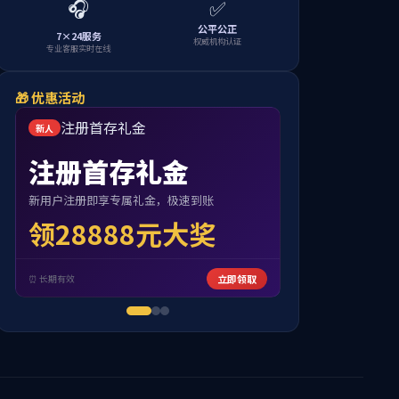
招生录取通知书发放的通知
团古天乐已从湖南省教育考试院领取录取通知书并
集团古天乐办理手续。本学期未来领取的请于下学
15vip太阳成集团古天乐15vip太阳成集团古天乐
年
月
日
2018
1
23