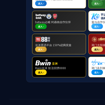
成人教育
ADULT EDUCATION
招生信息
各函
教学管理
学籍管理
已整
毕业管理
期开
成考辅导课