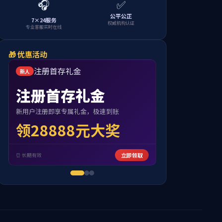
办法
院学籍管理办法
社会主义现代化建设人才，保证学校正常的教
理暂行规定》，结合15vip太阳成集团古天乐
热爱社会主义祖国，努力学习马克思主义、毛
极参加社会实践；具有为国家富强和人民富裕而
的道德品质和文明风尚；勤奋学习，努力掌握