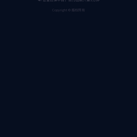
科学文化知识。
第三条 学生因其学习要求和自身能力的不同，可延长修业期限
写标准学制。学生修业期间按本办法进行学籍管理。
二、入学与注册
第五条 凡按照招生规定经本院录取的学生，持《录取通知书》
）办理入学手续。如有特殊原因不能按期报到者，必须书面向学
逾期两周不办理入学手续者，经成人教育学院领导批准，取消入
第六条 函授站（点）对办理了入学手续的学生，应按规定填写
方能取得学籍。办理集体注册时，须按教育主管部门要求，提供
新生一经注册，即由成人教育学院统一编排学号，该学号具有唯
均不得变更，否则，其对应的各类信息（如学籍注册、学习成绩
第七条 新生入学后，学院在
3
个月内按照招生规定进行复查。经