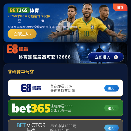
15vip太阳成集团(古天乐·VIP认证)官方网
站-Macau Sun City
学籍管理
当前位置：
首页
>
成人教育
>
学籍管理
>
正文
2018届毕业生图像信息采集通知
2017-12-07 09:51
各函授站（点）：
15vip太阳成集团古天乐2018届毕业生图像采集