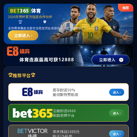
15vip太阳成集团(古天乐·VIP认证)官方网
站-Macau Sun City
党建工作
当前位置：
首页
>
15vip太阳集团官网入口
>
党建工作
团官网入
共85条 3/9
首页
上页
下页
尾页
页