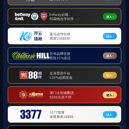
（通讯员：汤思危）
为深入贯彻党的二十
神，进一步推动党史学习教育，
2025
年
3
月
21
日
15vip太阳成集团古天乐直属党支部组织全院师
开展“光影铸魂”电影党课活动，集中观看革命
材影片《邓小平小道》，重温伟人足迹，感悟
量。