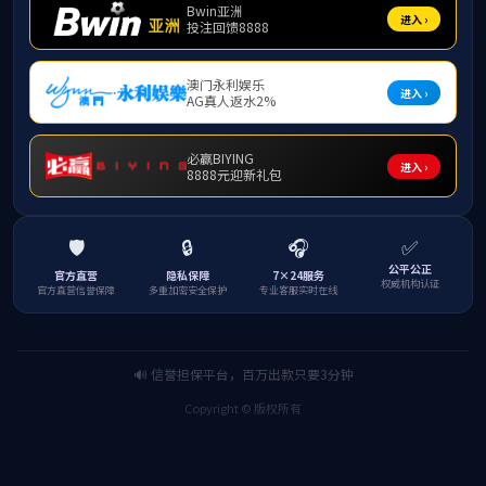
会上，匡志科传达学习了习近平总书记15vip
集团古天乐深入贯彻中央八项规定精神学习教育
示、中央党的建设工作领导小组会议精神和“沈晓
在省委常委会会议暨省委党的建设工作领导小组
讲话”以及学校深入贯彻中央八项规定精神学习教
会议精神。综合办主任吴晓玲就学院学习教育工
况进行了汇报。
直属党支部书记谌金中在总结讲话中提出六
一是要持之以恒强化理论武装，筑牢思想根基。
学习习近平总书记15vip太阳成集团古天乐作风建
要论述作为长期任务，不断提高党员干部的政治