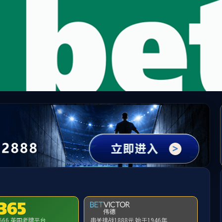
太阳成集团(古天乐·VIP认证)官方网站-Macau Su
阳集团官网
成人教育
自学考试
学士学
口
业管理