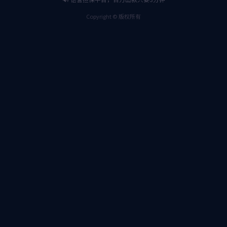
为进一步规范15vip太阳成集团古天乐
2026
年
6
月
，经研究，决定成立毕业论文（设计）工作领导小
统筹规划与管理协调。具体组成如下：
组长：彭华
副组长：匡志科
成员：各校外教学点分管教务工作的负责人
领导小组下设办公室，办公室设在15vip太阳
执行与落实，主要包括指导教师的选聘、学术不端
料报送等工作的安排与协调。
二、毕业论文上传
学校统一使用15vip太阳成集团古天乐教学管理