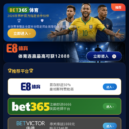
15vip太阳成集团(古天乐·VIP认证)官方网
站-Macau Sun City
毕业管理
当前位置：
首页
>
成人教育
>
毕业管理
>
正文
15vip太阳成集团古天乐做好15vip太阳成
集团古天乐2026届成人高等教育毕业生
图像采集工作的通知
2026-03-09 10:21
为保证15vip太阳成集团古天乐成人高等教育毕