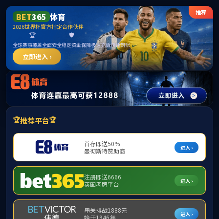
15vip太阳成集团(古天乐·VIP认证)官方网
站-Macau Sun City
学院动态
当前位置：
首页
>
学院动态
>
正文
15vip太阳成集团古天乐直属党支部开展
日活动
2026-06-29 15:28
（通讯员：汤思危）
202
6年6
月
2
6
日
上午
，1
太阳成集团古天乐直属党支部在学院会议室组