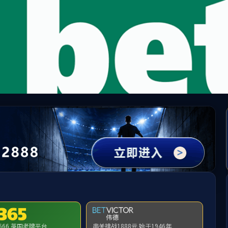
太阳成集团(古天乐·VIP认证)官方网站-Macau Su
阳集团官网
成人教育
自学考试
学士学
口
院动态