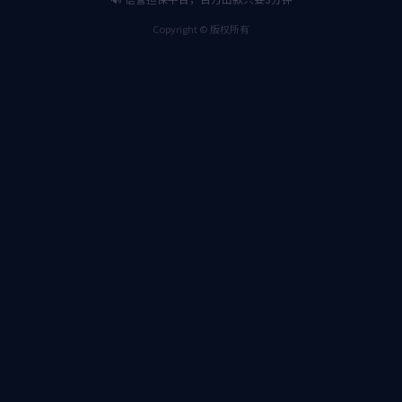
会议伊始，彭华向各位答辩教师在百忙之中对学
分肯定。随后，他就毕业论文（设计）答辩工作
提
答辩环节作为检验教学质量的关键指标，深刻认识
学术规范与论文质量放在首位，做到标准不降、尺
环节纳入制度轨道，确保有章可循、有据可查；四
辩全过程，坚决杜绝违规吃喝、收受红包礼金等行