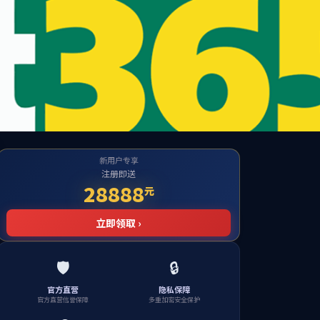
n City
15vip太阳成集团古天乐
0737-4629020
0737-4628115
位
培训中心
制度汇编
当前位置：
首页
>
学院动态
>
正文