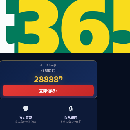
n City
15vip太阳成集团古天乐
0737-4629020
0737-4628115
位
培训中心
制度汇编
当前位置：
首页
>
学院动态
>
正文