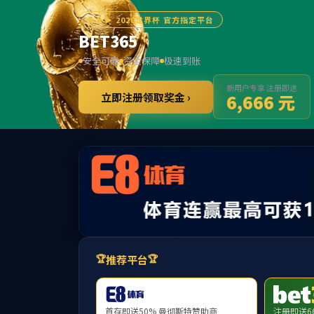
15vip
首页
学院概况
15vip太
入
校