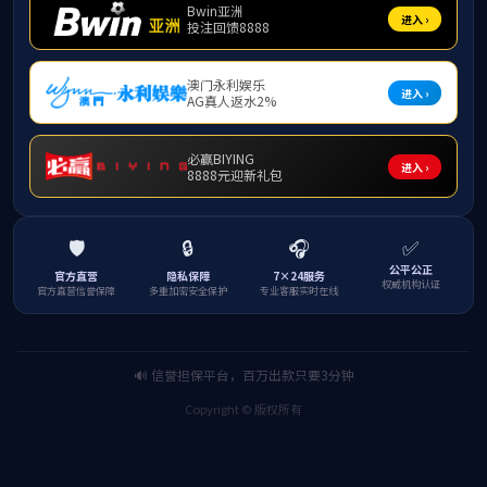
2023-11-16
送书到村下基层 乡村振兴谱新篇
为积极倡导全民阅读，激发全民读书热情，丰富乡村公
共文化服务，助力乡村振兴，形成多读书、读好书的
良...
2023-10-23
15vip太阳成集团古天乐领导带队检
查开学工作
9月4日上午，15vip太阳成集团古天乐15vip太阳成集团
古天乐校内办班学生如期报到。为进一步规范校内办班
办学工作，院长彭华...
2023-09-05