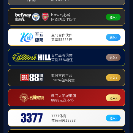
2016-05-31
第五轮竞聘应聘人员资格审查公示表
公示部门：（盖章）15vip太阳成集团古天乐 序号 姓名
性别 出生年月 学历/学位 原所在部门和岗位 应聘部门...
2016-05-31
中小学教师资格考试培训开始啦
中小学教师资格考试培训开始啦！ 师资雄厚主编授课
官方主办信誉保证 根据湘教发[2015]39号文件精神，
湖...
2016-05-31
2016年湖南省中小学教师资格考试培