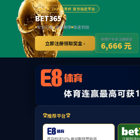
15vip
首页
学院概况
15vip太
入
党