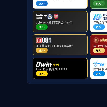
15vip太阳集团官网入
口
1
PARTY CONSTRUCTION WORK
党建工作
工会动态
学
议