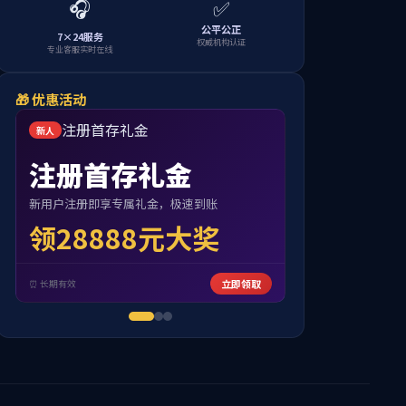
中心组开展
2025
年第十一次集中
vip太阳成集团古天乐直属党支部理论
学习。直属党支部书记谌金中主持会