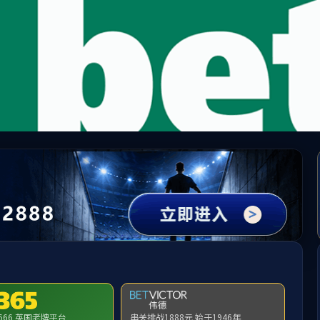
太阳成集团(古天乐·VIP认证)官方网站-Macau Su
阳集团官网
成人教育
自学考试
学士学
口
建工作