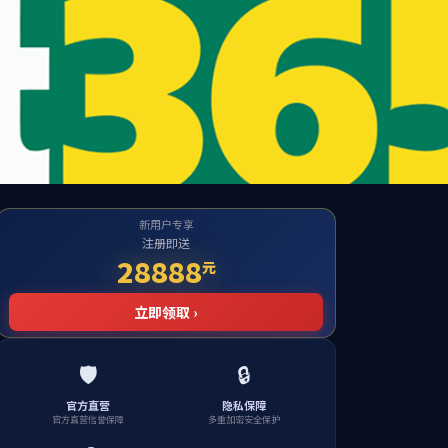
n City
15vip太阳成集团古天乐
0737-4629020
0737-4628115
位
培训中心
制度汇编
当前位置：
首页
>
15vip太阳集团官网入口
>
党建工作
>
正文