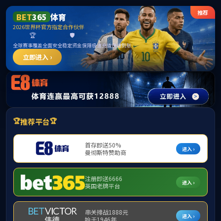
15vip太阳成集团(古天乐·VIP认证)官方网
站-Macau Sun City
培训动态
当前位置：
首页
>
培训中心
>
培训动态
>
正文
锻造政治过硬干部队伍 赋能税收现代化建设
2025年05月26日 11:10 点击：[
15vip太阳成集团(古天乐·VIP认证)官方网站-Macau Sun City
抱歉