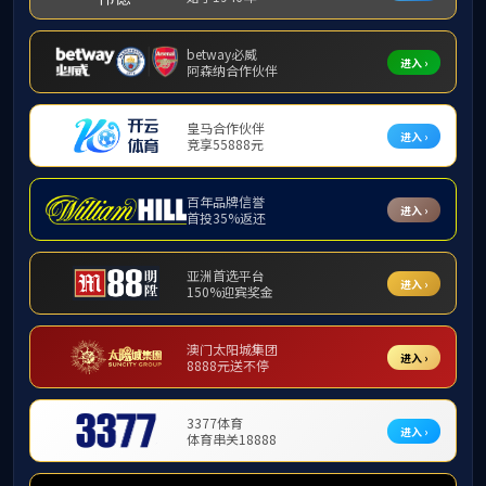
阳成集团古天乐的实践性环节考核定于
11
月
12
日进行
就15vip太阳成集团古天乐自学考试实践性环节考核
一、实践考核准备
凡是已经报考15vip太阳成集团古天乐实践性
论课程成绩单进行考核。考核时须带身份证，交纳考
考生报名登记表，办理实践课考试准考证，逾期将不
二、收费标准
按照《15vip太阳成集团古天乐公布全省教育
通知》【湘发改价费规〔
2023
〕
468
号】文件要求，1
环节考核的收费标准如下：社会开考专业实践环节考
（设计）答辩费每生
300
元。