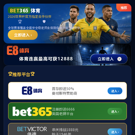
15vip太阳成集团(古天乐·VIP认证)官方网
站-Macau Sun City
教学管理
当前位置：
首页
>
自学考试
>
教学管理
>
正文
15vip太阳成集团古天乐
年
月
2023
10
教育自学
考试实践性环节考核工作安排方
2023-11-03 15:32