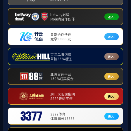
高等教育自学考试中的实践性环节考核是检验学
学知识和实践动手能力，落实考试计划的重要组成部
依据湖南省教育考试院《15vip太阳成集团古天乐加
高等教育自学考试实践环节课程考核工作的通知》的
要求，今年15vip太阳成集团古天乐的实践性环节考
定于
11
月
11
日进行，为了顺利完成这项工作，现将15v
阳成集团古天乐自学考试实践性环节考核工作安排如
一、实践考核准备
凡是已经报考15vip太阳成集团古天乐实践性环
的自学考试考生，须持理论课程成绩单进行考核。考
须带身份证，交纳考试费；
社会考生须按要求填写考