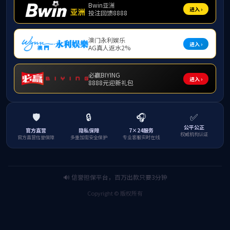
名登记表，办理实践课考试准考证，逾期将不予受理
二、收费标准
经物价部门批准，15vip太阳成集团古天乐实践
考核的收费标准如下：社会开考专业实践环节考核费
生
120
元，毕业论文（设计）答辩费每生
300
元（见
改价费规〔
2023
〕
468
号文件）
三、本次实践考核和毕业答辩人员安排
考核小组组长：彭 华、匡志科
考核小组成员：李 军、刘粤湘、何郁群、吴争
伶俐
四、考核方式