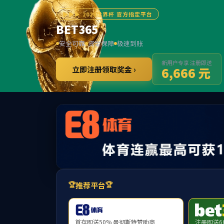
15vip
首页
学院概况
15vip太
入
学