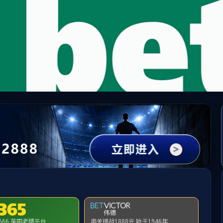
太阳成集团(古天乐·VIP认证)官方网站-Macau Su
阳集团官网
成人教育
自学考试
学士学
口
位报考