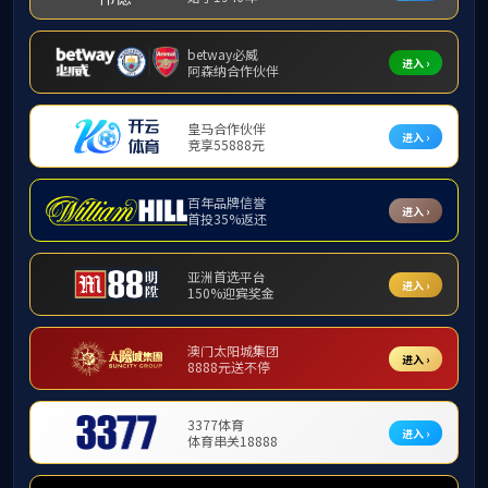
各校外教学点：
为加强对
2023
届毕业论文（设计）的组织和
管理，切实做好
2023
届毕业论文（设计）的各项
工作，为高效、保质、保量完成15vip太阳成集团
古天乐毕业（论文）设计工作。现通知如下：
一、指导教师要求
根据《15vip太阳成集团古天乐高等学历继续
教育校外教学点教师聘用管理办法》相关要求，
所有专业指导教师及答辩教师必须具备本专业教
师资格证书和本专业中级以上职称证书。不得聘
请不符合资质的教师进行论文指导及答辩，不得