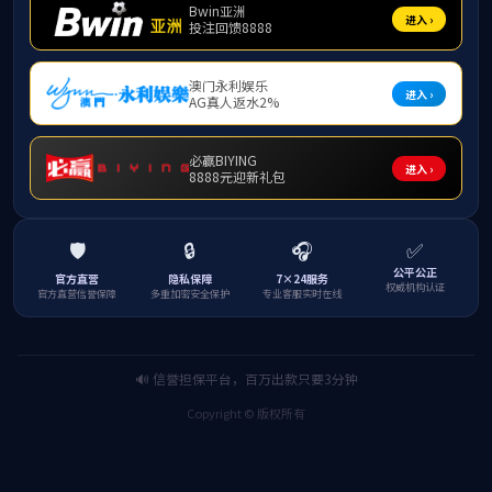
由教学点工作人员代替指导教师、答辩教师工
作。
二、论文（设计）选题与要求
1.
毕业论文（设计）撰写的内容、格式等应
符合《15vip太阳成集团古天乐15vip太阳成集团
古天乐毕业论文撰写格式》的要求。
(
见附件
1)
2.
本科毕业生毕业论文（设计）均需要通过
论文检测，检测重复率不得超过
30%
，否则论文
成绩不合格。工程类、设计类等相关专业需提交
毕业设计。
3.
15vip太阳成集团古天乐合作的毕业论文