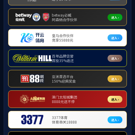
为了规范毕业生论文工作，确保毕业论文质
量，做好本科毕业论文（设计）查重工作，现将有
关事项通知如下：
一、查重对象
2024
届本科毕业生。
二、查重方式
通过学习平台论文查重板块（采用维普论文检
测系统）进行查重。
三、查重时间
截止时间
2024
年
5
月
25
日。
四、查重检测过程及要求