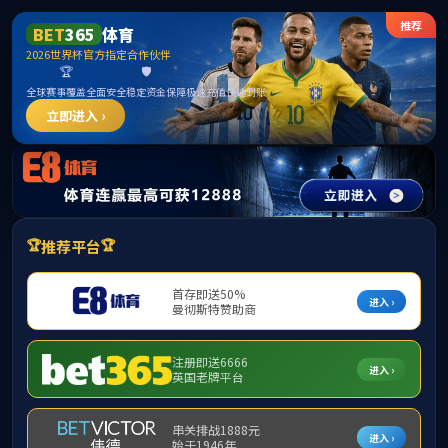
15vip太阳成集团(古天乐·VIP认证)官方网
站-Macau Sun City
毕业管理
当前位置：
首页
>
成人教育
>
毕业管理
>
正文
15vip太阳成集团古天乐开展
届成人高
2024
等教育本科学生
毕业论文（设计）查重的通知
2024-05-08 08:39
各校外教学点：