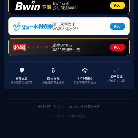
1.
学生完成毕业设计
(
论文
)
撰写后，经指导教师
初稿审核通过合格才能在系统内进行论文查重，确
定毕业设计
(
论文
)
终稿后在系统内进行上传。学生用
户具体操作方法见附件
1
。
2.
指导老师登陆教学管理系统对查重报告进行
审核。
3.
学校提供给学生每人
2
次免费检测次数。
4.
毕业论文查重率不得高于
30%
，否则论文成绩
不合格。
各校外教学点应高度重视，认真做好本科学生