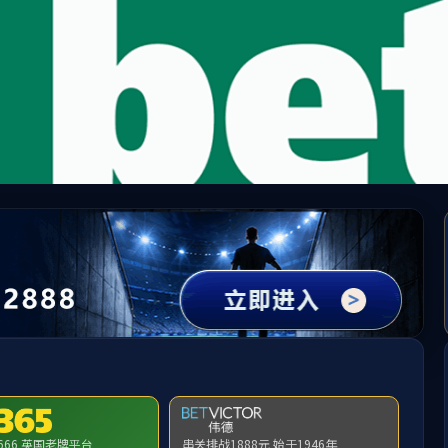
太阳成集团(古天乐·VIP认证)官方网站-Macau Su
阳集团官网
成人教育
自学考试
学士学
口
院动态