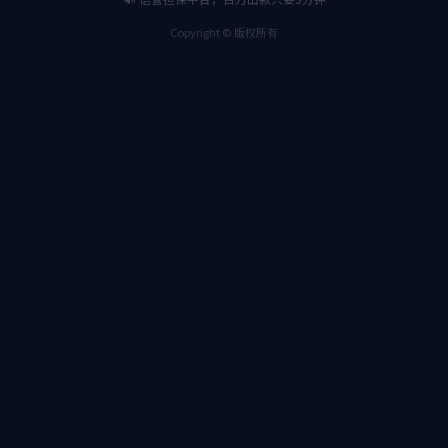
会上，谌金中
领学了《习近平文化思想学习纲要
功的最大法宝》，彭华领学了《中国共产党思想政
》），匡志科领学了2026年全国、全省宣传部长
彭华结合学院办学定位和工作实际，围绕《条例
为党内法规，是新时代思想政治工作的总遵循，明