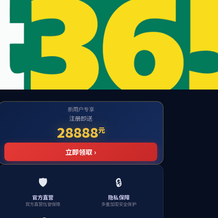
n City
15vip太阳成集团古天乐
0737-4629020
0737-4628115
位
培训中心
制度汇编
当前位置：
首页
>
学院动态
>
正文