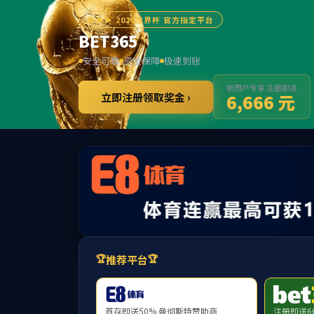
15vip
首页
学院概况
15vip太
入
学