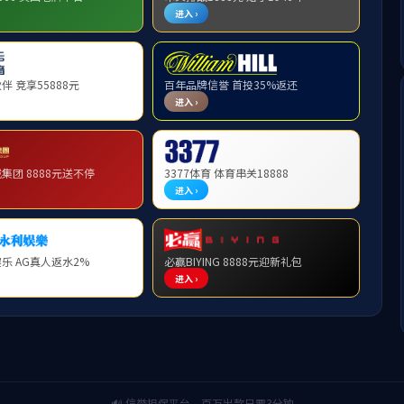
15vip太阳成集团古天乐喜迁
2026-01-12 11:05
（通讯员：汤思危）
2026
年
1
月
10
日上午，15v
场所，并隆重召开学院建设发展座谈会。学院领导
同见证这一重要时刻，并就学院未来建设发展展开
座谈会上，与会代表围绕15vip太阳成集团古
升等议题进行了热烈讨论。各校外教学点负责人积
宝贵意见和建议。现场气氛热烈，充分展现了大家
座谈会结束后，全体与会人员在新办公楼大厅举
的大型电子显示屏格外引人注目，这是校外教学点