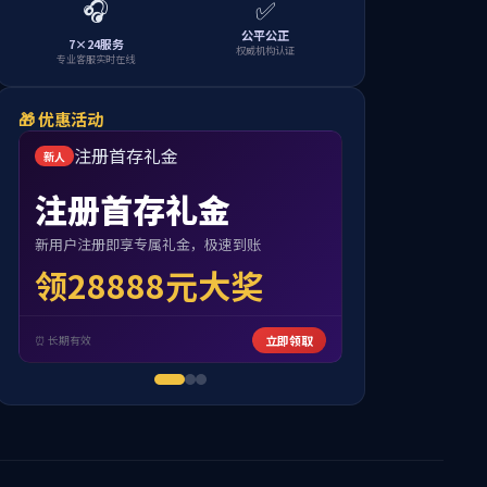
新址 共谋发展新篇章
ip太阳成集团古天乐正式搬迁至新办
及各校外教学点负责人齐聚一堂，
深入交流与探讨。
天乐的发展规划、教学改革、服务质量
极建言献策，为学院未来发展提供
对继续教育事业的热情与期待。
行合影留念。值得一提的是，大厅
在学校建校
55
周年之际专门向15vip