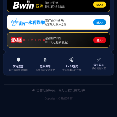
会上，匡志科传达学习了习近平总书记15vip
集团古天乐深入贯彻中央八项规定精神学习教育
示、中央党的建设工作领导小组会议精神和“沈晓
在省委常委会会议暨省委党的建设工作领导小组
讲话”以及学校深入贯彻中央八项规定精神学习教
会议精神。综合办主任吴晓玲就学院学习教育工
况进行了汇报。
直属党支部书记谌金中在总结讲话中提出六
一是要持之以恒强化理论武装，筑牢思想根基。
学习习近平总书记15vip太阳成集团古天乐作风建
要论述作为长期任务，不断提高党员干部的政治