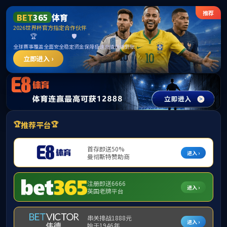
15vip太阳成集团(古天乐·VIP认证)官方网
站-Macau Sun City
学院动态
当前位置：
首页
>
学院动态
>
正文
15vip太阳成集团古天乐高等学历继续教育2025
业生
论文答辩工作顺利开展
2025-05-26 10:20
（通讯员
罗和闻
）
2025年5月25日
，
15vip太阳