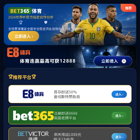
15vip太阳成集团(古天乐·VIP认证)官方网
站-Macau Sun City
学院动态
当前位置：
首页
>
学院动态
>
正文
15vip太阳成集团古天乐开展
年高等学历继续
2024
授教学检查工作
2024-11-18 14:05
（通讯员：谭艳辉）
为切实推动学历继续