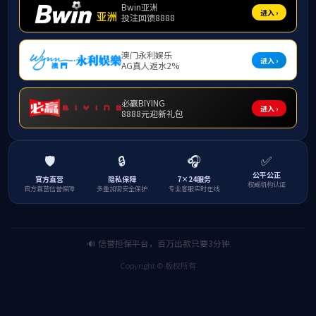
切实做好
相关
工作。
特此通知！
15vip太阳成集团古天乐15vip太阳成集团
古天乐
2026年6月1日
上一条：15vip太阳成集团古天乐2026年上学期期末考试的通知
下一条：15vip太阳成集团古天乐2025年下学期补考工作的通知
返回首页
返回上一页
@版权所有：15vip太阳成集团(古天乐·VIP认证)官方网站-Macau Sun City