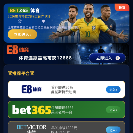
15vip太阳成集团(古天乐·VIP认证)官方网
站-Macau Sun City
教学管理
当前位置：
首页
>
成人教育
>
教学管理
>
正文
15vip太阳成集团古天乐
2024级学生毕业补考工作的通知
2026-06-01 11:15
各校外教学点及学生：
根据学院教学工作计划，现将
2024级